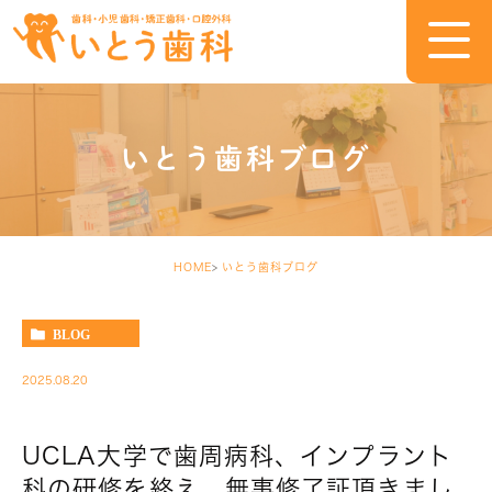
いとう歯科ブログ
HOME
いとう歯科ブログ
BLOG
2025.08.20
UCLA大学で歯周病科、インプラント
科の研修を終え、無事修了証頂きまし