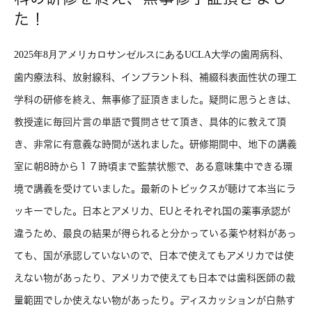
た！
2025年8月アメリカロサンゼルスにあるUCLA大学の
歯周病科、
歯内療法科、放射線科、インプラント科、補綴科表面性状の理工
学科の研修を終え、無事修了証頂きました。疑問に思うときは、
教授達に毎回片言の単語で質問させて頂き、具体的に教えて頂
き、非常に有意義な時間が送れました。研修期間中、地下の講義
室に朝8時から１７時頃まで監禁状態で、ある意味集中できる環
境で講義を受けていました。最新のトピックスが聴けて本当にラ
ッキーでした。日本とアメリカ、EUとそれぞれ国の薬事承認が
違うため、最良の結果が得られると分かっている薬や材料があっ
ても、国が承認していないので、日本で使えてもアメリカでは使
えない物があったり、アメリカで使えても日本では歯科医師の裁
量範囲でしか使えない物があったり。ディスカッションが白熱す