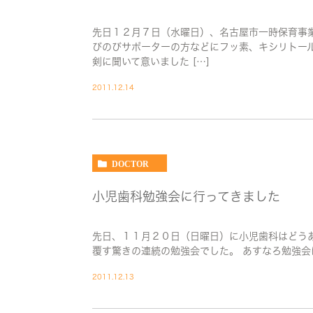
先日１２月７日（水曜日）、名古屋市一時保育事
びのびサポーターの方などにフッ素、キシリトー
剣に聞いて意いました […]
2011.12.14
DOCTOR
小児歯科勉強会に行ってきました
先日、１１月２０日（日曜日）に小児歯科はどう
覆す驚きの連続の勉強会でした。 あすなろ勉強会
2011.12.13