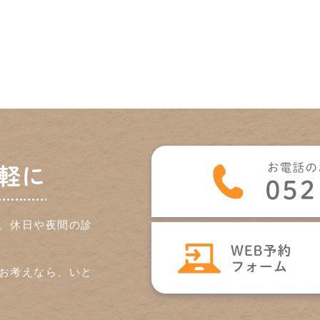
軽に
、休日や夜間の診
お考えなら、いと