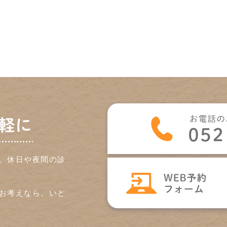
軽に
、休日や夜間の診
お考えなら、いと